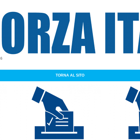
a Italia
26
TORNA AL SITO